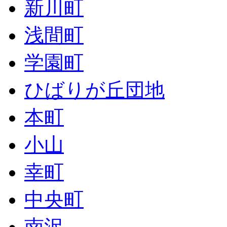
新川町
浅間町
学園町
ひばりが丘団地
本町
小山
幸町
中央町
南沢