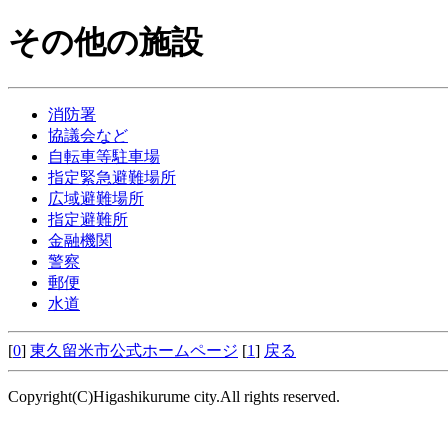
その他の施設
消防署
協議会など
自転車等駐車場
指定緊急避難場所
広域避難場所
指定避難所
金融機関
警察
郵便
水道
[
0
]
東久留米市公式ホームページ
[
1
]
戻る
Copyright(C)Higashikurume city.All rights reserved.