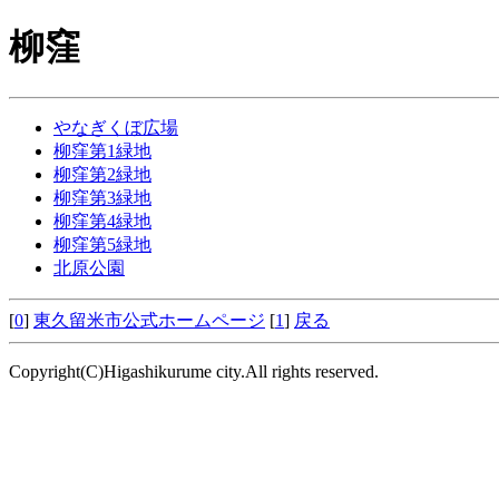
柳窪
やなぎくぼ広場
柳窪第1緑地
柳窪第2緑地
柳窪第3緑地
柳窪第4緑地
柳窪第5緑地
北原公園
[
0
]
東久留米市公式ホームページ
[
1
]
戻る
Copyright(C)Higashikurume city.All rights reserved.