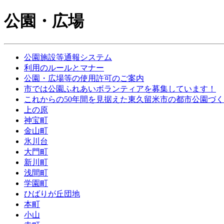
公園・広場
公園施設等通報システム
利用のルールとマナー
公園・広場等の使用許可のご案内
市では公園ふれあいボランティアを募集しています！
これからの50年間を見据えた東久留米市の都市公園づ
上の原
神宝町
金山町
氷川台
大門町
新川町
浅間町
学園町
ひばりが丘団地
本町
小山