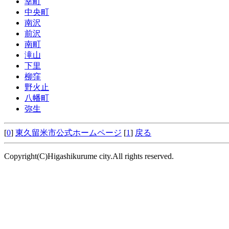
幸町
中央町
南沢
前沢
南町
滝山
下里
柳窪
野火止
八幡町
弥生
[
0
]
東久留米市公式ホームページ
[
1
]
戻る
Copyright(C)Higashikurume city.All rights reserved.