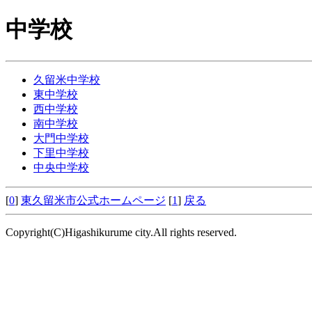
中学校
久留米中学校
東中学校
西中学校
南中学校
大門中学校
下里中学校
中央中学校
[
0
]
東久留米市公式ホームページ
[
1
]
戻る
Copyright(C)Higashikurume city.All rights reserved.