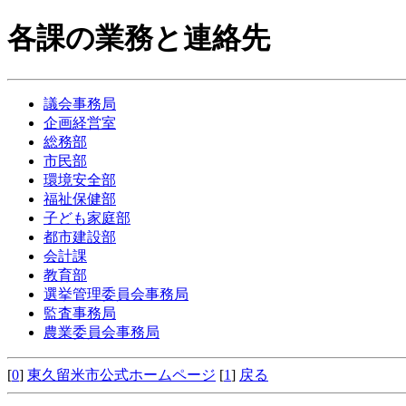
各課の業務と連絡先
議会事務局
企画経営室
総務部
市民部
環境安全部
福祉保健部
子ども家庭部
都市建設部
会計課
教育部
選挙管理委員会事務局
監査事務局
農業委員会事務局
[
0
]
東久留米市公式ホームページ
[
1
]
戻る