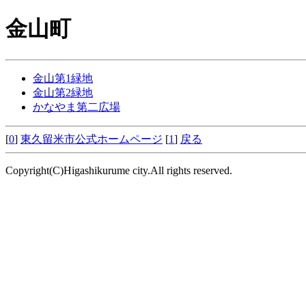
金山町
金山第1緑地
金山第2緑地
かなやま第二広場
[
0
]
東久留米市公式ホームページ
[
1
]
戻る
Copyright(C)Higashikurume city.All rights reserved.