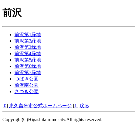
前沢
前沢第1緑地
前沢第2緑地
前沢第3緑地
前沢第4緑地
前沢第5緑地
前沢第6緑地
前沢第7緑地
つばき公園
前沢南公園
さつき公園
[
0
]
東久留米市公式ホームページ
[
1
]
戻る
Copyright(C)Higashikurume city.All rights reserved.