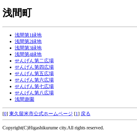
浅間町
浅間第1緑地
浅間第2緑地
浅間第3緑地
浅間第4緑地
せんげん第二広場
せんげん第四広場
せんげん第五広場
せんげん第六広場
せんげん第七広場
せんげん第八広場
浅間遊園
[
0
]
東久留米市公式ホームページ
[
1
]
戻る
Copyright(C)Higashikurume city.All rights reserved.