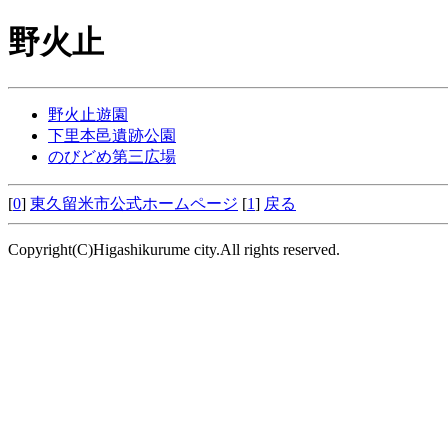
野火止
野火止遊園
下里本邑遺跡公園
のびどめ第三広場
[
0
]
東久留米市公式ホームページ
[
1
]
戻る
Copyright(C)Higashikurume city.All rights reserved.