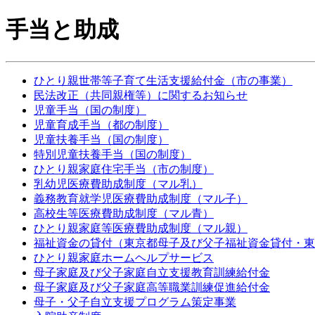
手当と助成
ひとり親世帯等子育て生活支援給付金（市の事業）
民法改正（共同親権等）に関するお知らせ
児童手当（国の制度）
児童育成手当（都の制度）
児童扶養手当（国の制度）
特別児童扶養手当（国の制度）
ひとり親家庭住宅手当（市の制度）
乳幼児医療費助成制度（マル乳）
義務教育就学児医療費助成制度（マル子）
高校生等医療費助成制度（マル青）
ひとり親家庭等医療費助成制度（マル親）
福祉資金の貸付（東京都母子及び父子福祉資金貸付・東
ひとり親家庭ホームヘルプサービス
母子家庭及び父子家庭自立支援教育訓練給付金
母子家庭及び父子家庭高等職業訓練促進給付金
母子・父子自立支援プログラム策定事業