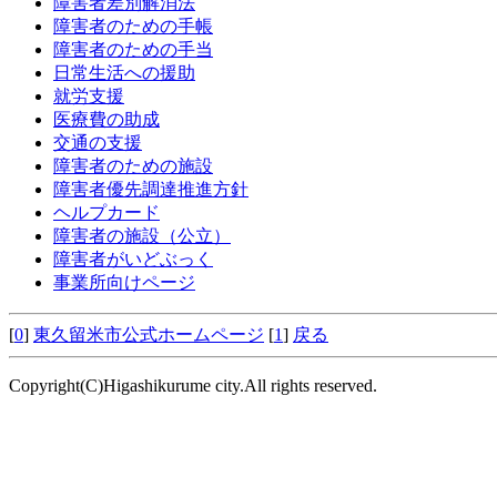
障害者差別解消法
障害者のための手帳
障害者のための手当
日常生活への援助
就労支援
医療費の助成
交通の支援
障害者のための施設
障害者優先調達推進方針
ヘルプカード
障害者の施設（公立）
障害者がいどぶっく
事業所向けページ
[
0
]
東久留米市公式ホームページ
[
1
]
戻る
Copyright(C)Higashikurume city.All rights reserved.