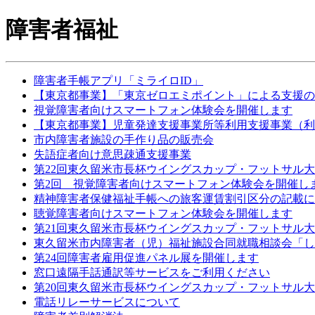
障害者福祉
障害者手帳アプリ「ミライロID」
【東京都事業】「東京ゼロエミポイント」による支援の
視覚障害者向けスマートフォン体験会を開催します
【東京都事業】児童発達支援事業所等利用支援事業（利
市内障害者施設の手作り品の販売会
失語症者向け意思疎通支援事業
第22回東久留米市長杯ウイングスカップ・フットサル
第2回 視覚障害者向けスマートフォン体験会を開催し
精神障害者保健福祉手帳への旅客運賃割引区分の記載に
聴覚障害者向けスマートフォン体験会を開催します
第21回東久留米市長杯ウイングスカップ・フットサル
東久留米市内障害者（児）福祉施設合同就職相談会「し
第24回障害者雇用促進パネル展を開催します
窓口遠隔手話通訳等サービスをご利用ください
第20回東久留米市長杯ウイングスカップ・フットサル
電話リレーサービスについて