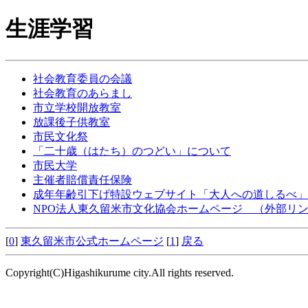
生涯学習
社会教育委員の会議
社会教育のあらまし
市立学校開放教室
放課後子供教室
市民文化祭
「二十歳（はたち）のつどい」について
市民大学
主催者賠償責任保険
成年年齢引下げ特設ウェブサイト「大人への道しるべ」
NPO法人東久留米市文化協会ホームページ
（外部リン
[
0
]
東久留米市公式ホームページ
[
1
]
戻る
Copyright(C)Higashikurume city.All rights reserved.