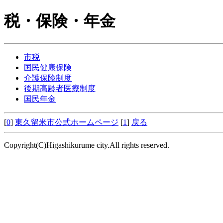
税・保険・年金
市税
国民健康保険
介護保険制度
後期高齢者医療制度
国民年金
[
0
]
東久留米市公式ホームページ
[
1
]
戻る
Copyright(C)Higashikurume city.All rights reserved.