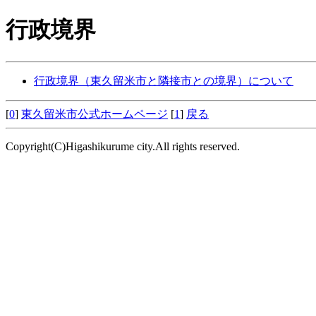
行政境界
行政境界（東久留米市と隣接市との境界）について
[
0
]
東久留米市公式ホームページ
[
1
]
戻る
Copyright(C)Higashikurume city.All rights reserved.