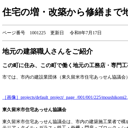
住宅の増・改築から修繕まで
ページ番号 1001225 更新日 令和8年7月17日
地元の建築職人さんをご紹介
この町に住み、この町で働く地元の工務店・専門工
市では、市内の建設業団体（東久留米市住宅あっせん協議会
［画像］projects/default_project/_page_/001/001/225/moushikomi2.
東久留米市住宅あっせん協議会
東久留米市住宅あっせん協議会は、市内の建築施工業者で構
テリア・タイル・ガラス・鉄工・外柵・門扉・ブロック・シ