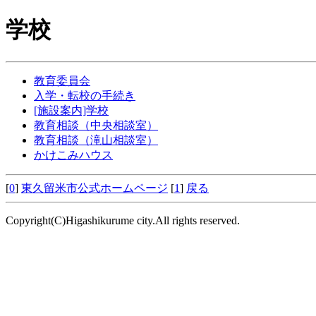
学校
教育委員会
入学・転校の手続き
[施設案内]学校
教育相談（中央相談室）
教育相談（滝山相談室）
かけこみハウス
[
0
]
東久留米市公式ホームページ
[
1
]
戻る
Copyright(C)Higashikurume city.All rights reserved.