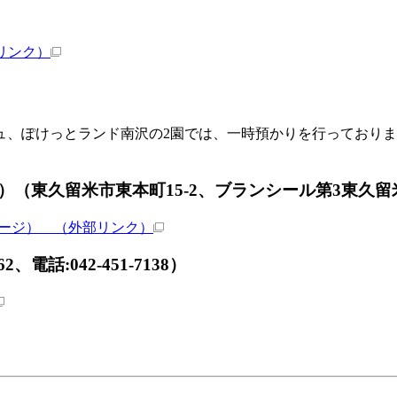
リンク）
ュ、ぽけっとランド南沢の2園では、一時預かりを行っており
久留米市東本町15-2、ブランシール第3東久留米1階、電
ページ）
（外部リンク）
話:042-451-7138）