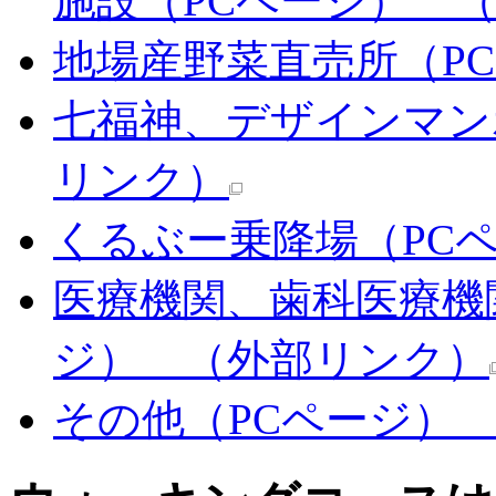
施設（PCページ）
（
地場産野菜直売所（P
七福神、デザインマン
リンク）
くるぶー乗降場（PC
医療機関、歯科医療機
ジ）
（外部リンク）
その他（PCページ）