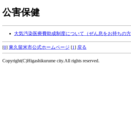
公害保健
大気汚染医療費助成制度について（ぜん息をお持ちの方
[
0
]
東久留米市公式ホームページ
[
1
]
戻る
Copyright(C)Higashikurume city.All rights reserved.