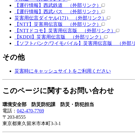
【運行情報】西武鉄道
（外部リンク）
【運行情報】西武バス
（外部リンク）
災害用伝言ダイヤル(171)
（外部リンク）
【NTT】災害用伝言版
（外部リンク）
【NTTドコモ】災害用伝言版
（外部リンク）
【KDDI】災害用伝言版
（外部リンク）
【ソフトバンク/ワイモバイル】災害用伝言版
（外部リ
その他
災害時にキャッシュサイトをご利用ください
このページに関するお問い合わせ
環境安全部 防災防犯課 防災・防犯担当
電話：
042-470-7769
〒203-8555
東京都東久留米市本町3-3-1