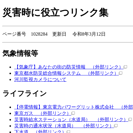
災害時に役立つリンク集
ページ番号 1028284 更新日 令和8年3月12日
気象情報等
【気象庁】あなたの街の防災情報
（外部リンク）
東京都水防災総合情報システム
（外部リンク）
河川監視カメラについて
ライフライン
【停電情報】東京電力パワーグリット株式会社
（外部
東京ガス
（外部リンク）
災害時給水ステーション（水道局）
（外部リンク）
災害時の通水状況（水道局）
（外部リンク）
下水道
（外部リンク）