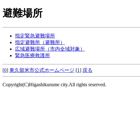
避難場所
指定緊急避難場所
指定避難所（避難所）
広域避難場所（市内全域対象）
緊急医療救護所
[
0
]
東久留米市公式ホームページ
[
1
]
戻る
Copyright(C)Higashikurume city.All rights reserved.