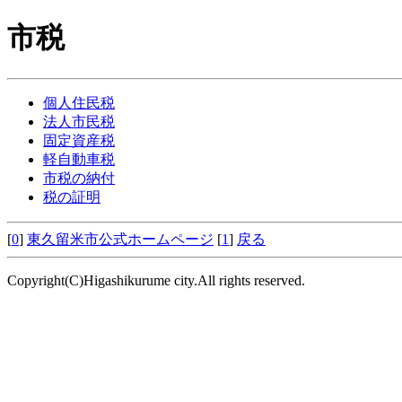
市税
個人住民税
法人市民税
固定資産税
軽自動車税
市税の納付
税の証明
[
0
]
東久留米市公式ホームページ
[
1
]
戻る
Copyright(C)Higashikurume city.All rights reserved.