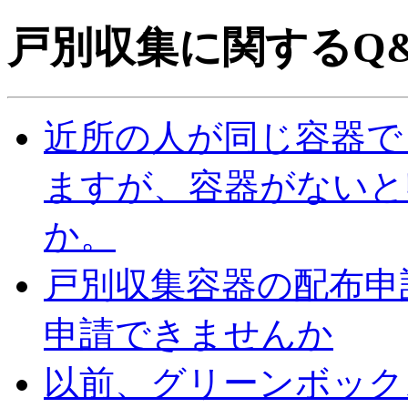
戸別収集に関するQ
近所の人が同じ容器で
ますが、容器がないと
か。
戸別収集容器の配布申
申請できませんか
以前、グリーンボック