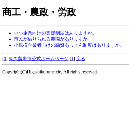
商工・農政・労政
中小企業向けの支援制度はありますか。
市民が借りられる農園がありますか。
小規模企業者向けの融資あっせん制度はありますか。
[
0
]
東久留米市公式ホームページ
[
1
]
戻る
Copyright(C)Higashikurume city.All rights reserved.