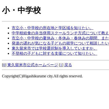
小・中学校
市立小・中学校の所在地と学区域を知りたい。
中学校給食の弁当併用スクールランチ方式について教え
市立小・中学校の夏休み・冬休み・春休みの期間、また
発達の遅れが気になる子どもの就学について相談したい
東久留米市では学校選択制を導入していますか。
不登校の子どもに対する支援について知りたい。
[
0
]
東久留米市公式ホームページ
[
1
]
戻る
Copyright(C)Higashikurume city.All rights reserved.