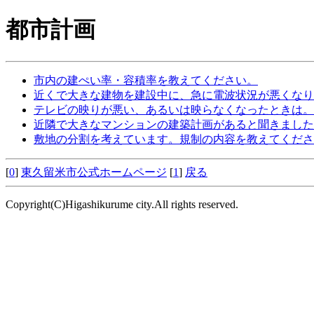
都市計画
市内の建ぺい率・容積率を教えてください。
近くで大きな建物を建設中に、急に電波状況が悪くなり
テレビの映りが悪い、あるいは映らなくなったときは。
近隣で大きなマンションの建築計画があると聞きました
敷地の分割を考えています。規制の内容を教えてくださ
[
0
]
東久留米市公式ホームページ
[
1
]
戻る
Copyright(C)Higashikurume city.All rights reserved.